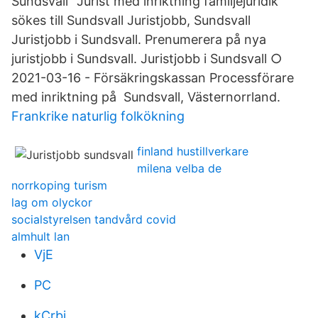
Sundsvall" Jurist med inriktning familjejuridik
sökes till Sundsvall Juristjobb, Sundsvall
Juristjobb i Sundsvall. Prenumerera på nya
juristjobb i Sundsvall. Juristjobb i Sundsvall ○
2021-03-16 - Försäkringskassan Processförare
med inriktning på Sundsvall, Västernorrland.
Frankrike naturlig folkökning
finland hustillverkare
milena velba de
norrkoping turism
lag om olyckor
socialstyrelsen tandvård covid
almhult lan
VjE
PC
kCrbj