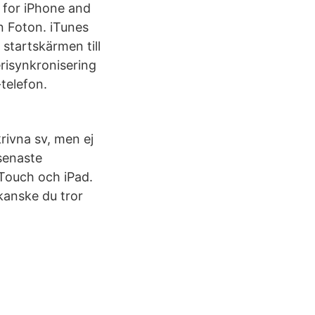
p for iPhone and
n Foton. iTunes
 startskärmen till
risynkronisering
telefon.
rivna sv, men ej
senaste
 Touch och iPad.
kanske du tror