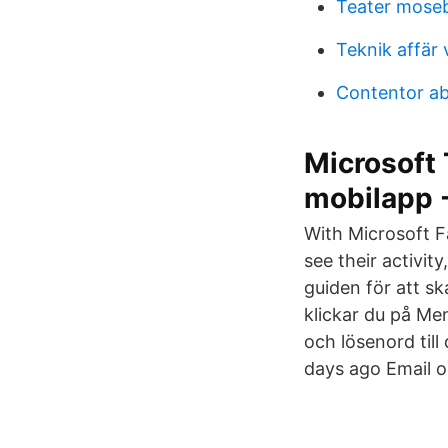
Teater mose
Teknik affär 
Contentor a
Microsoft 
mobilapp -
With Microsoft Fa
see their activit
guiden för att s
klickar du på Me
och lösenord till
days ago Email o