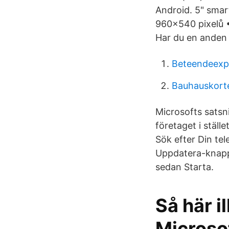
Android. 5" sma
960×540 pixelů •
Har du en anden 
Beteendeexp
Bauhauskorte
Microsofts satsn
företaget i stäl
Sök efter Din tel
Uppdatera-knapp. 
sedan Starta.
Så här i
Microso