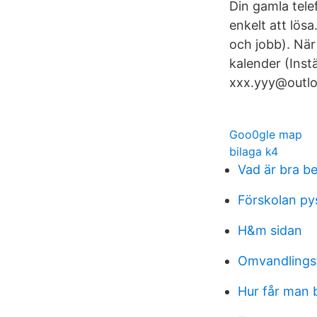
Din gamla tele
enkelt att lös
och jobb). När
kalender (Inst
xxx.yyy@outlo
Goo0gle map
bilaga k4
Vad är bra b
Förskolan py
H&m sidan
Omvandlingst
Hur får man 