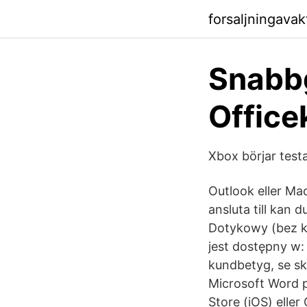
forsaljningava
Snabbg
Office
Xbox börjar test
Outlook eller Mac
ansluta till kan
Dotykowy (bez kl
jest dostępny w:
kundbetyg, se s
Microsoft Word p
Store (iOS) elle