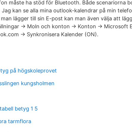
fon måste ha stöd för Bluetooth. Både scenariorna bo
a. Jag kan se alla mina outlook-kalendrar på min telef
 man lägger till sin E-post kan man även välja att läg
ällningar -> Moln och konton -> Konton -> Microsoft
ok.com -> Synkronisera Kalender (ON).
etyg på högskoleprovet
sslingen kungsholmen
abell betyg 1 5
bra tarmflora