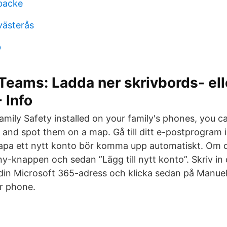
backe
västerås
b
Teams: Ladda ner skrivbords- ell
 Info
mily Safety installed on your family's phones, you ca
y, and spot them on a map. Gå till ditt e-postprogram i
kapa ett nytt konto bör komma upp automatiskt. Om d
ny-knappen och sedan ”Lägg till nytt konto”. Skriv in
 din Microsoft 365-adress och klicka sedan på Manuell
r phone.