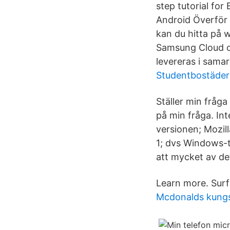
step tutorial fo
Android Överför d
kan du hitta på w
Samsung Cloud oc
levereras i sama
Studentbostäder 
Ställer min fråga
på min fråga. In
versionen; Mozil
1; dvs Windows-t
att mycket av de
Learn more. Surf
Mcdonalds kungs