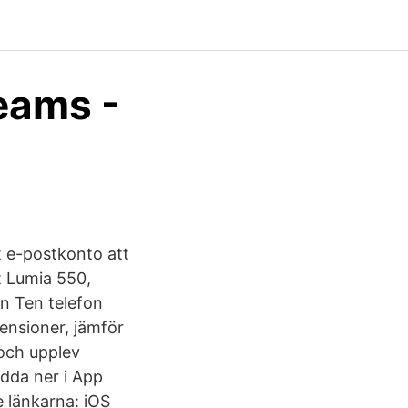
Teams -
tt e-postkonto att
t Lumia 550,
n Ten telefon
ensioner, jämför
och upplev
dda ner i App
e länkarna: iOS