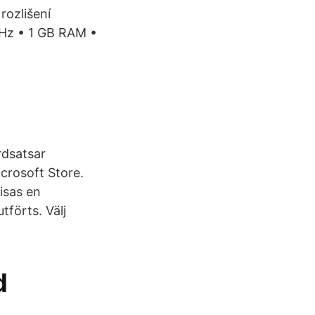
ozlišení
GHz • 1 GB RAM •
rdsatsar
crosoft Store.
visas en
tförts. Välj
d