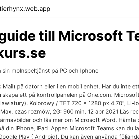
ktierhynx.web.app
uide till Microsoft 
kurs.se
a sin molnspeltjänst på PC och Iphone
 Mail) på datorn eller i en mobil enhet. Har du inte e
 du skapa ett på kontrollpanelen på One.com. Microsof
awiatury), Kolorowy / TFT 720 x 1280 px 4.70", Li-Io
 Max. czas rozmów, 2G: 960 min. 12 apr 2021 Läs rec
kärmavbilder och läs mer om Microsoft Word. Hämta 
å din iPhone, iPad Appen Microsoft Teams kan du la
r Google Play ( Android). Du kan även använda följand