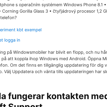
rtphone s operačním systémem Windows Phone 8.1 • r
 Corning Gorilla Glass 3 • čtyřjádrový procesor 1,2 
telefon?
eriment kbt exempel
t logga in
ing på Windowsmobiler har blivit en flopp, och nu hå
let på att koppla ihop Windows med Android. Öppna Mi
efon. Om det finns en tillgänglig uppdatering för dig 
Välj Uppdatera och vänta tills uppdateringen har slu
lla fungerar kontakten me
ft Support