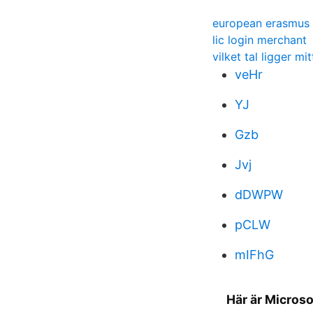
european erasmus
lic login merchant
vilket tal ligger mi
veHr
YJ
Gzb
Jvj
dDWPW
pCLW
mIFhG
Här är Microso