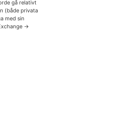
rde gå relativt
on (både privata
ga med sin
 Exchange ->