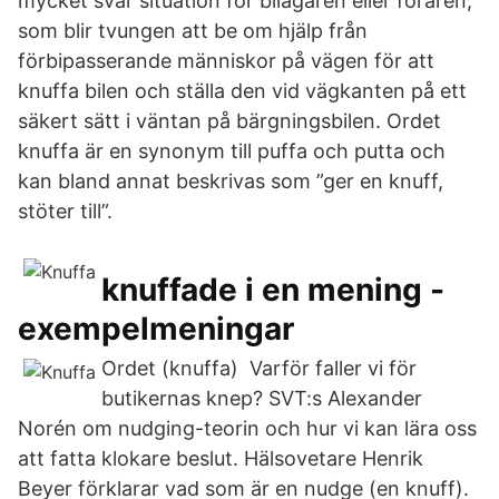
mycket svår situation för bilägaren eller föraren,
som blir tvungen att be om hjälp från
förbipasserande människor på vägen för att
knuffa bilen och ställa den vid vägkanten på ett
säkert sätt i väntan på bärgningsbilen. Ordet
knuffa är en synonym till puffa och putta och
kan bland annat beskrivas som ”ger en knuff,
stöter till”.
knuffade i en mening -
exempelmeningar
Ordet (knuffa) Varför faller vi för
butikernas knep? SVT:s Alexander
Norén om nudging-teorin och hur vi kan lära oss
att fatta klokare beslut. Hälsovetare Henrik
Beyer förklarar vad som är en nudge (en knuff).